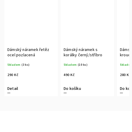
Dámský náramek řetěz
Dámský náramek s
Dámsk
ocel pozlacená
korálky černý/stříbro
krouce
Skladem
(3 ks)
Skladem
(10 ks)
Sklade
290 Kč
490 Kč
280 Kč
Detail
Do košíku
Do koš