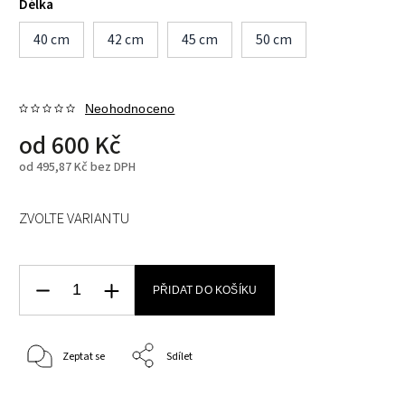
Délka
40 cm
42 cm
45 cm
50 cm
Neohodnoceno
od
600 Kč
od
495,87 Kč
bez DPH
ZVOLTE VARIANTU
PŘIDAT DO KOŠÍKU
Zeptat se
Sdílet