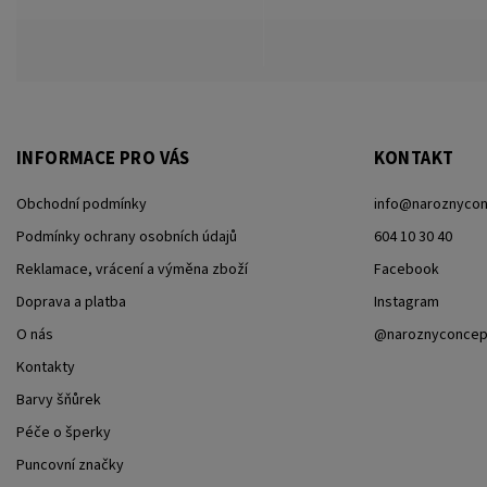
INFORMACE PRO VÁS
KONTAKT
Obchodní podmínky
info
@
naroznycon
Podmínky ochrany osobních údajů
604 10 30 40
Reklamace, vrácení a výměna zboží
Facebook
Doprava a platba
Instagram
O nás
@naroznyconcep
Kontakty
Barvy šňůrek
Péče o šperky
Puncovní značky