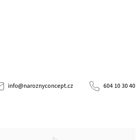
info
@
naroznyconcept.cz
604 10 30 40