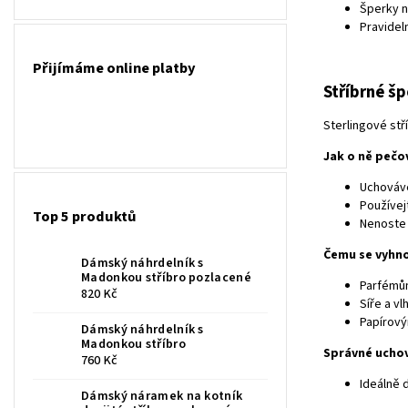
Šperky n
Pravidel
Přijímáme online platby
Stříbrné š
Sterlingové stř
Jak o ně pečo
Uchováve
Používejt
Top 5 produktů
Nenoste 
Čemu se vyhn
Dámský náhrdelník s
Madonkou stříbro pozlacené
Parfémům
820 Kč
Síře a v
Papírový
Dámský náhrdelník s
Madonkou stříbro
Správné ucho
760 Kč
Ideálně 
Dámský náramek na kotník