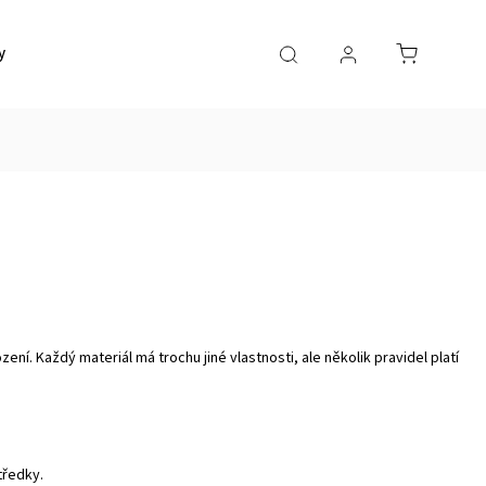
y
Doprava a platba
Kontakty
í. Každý materiál má trochu jiné vlastnosti, ale několik pravidel platí
tředky.