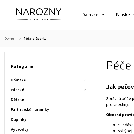
Dámské
Pánské
Domů
/
Péče o šperky
Péče 
Kategorie
Dámské
Jak pečov
Pánské
Správná péče pr
Dětské
pro všechny.
Partnerské náramky
Obecná pravid
Doplňky
Sundávej
Výprodej
Vyhýbejt