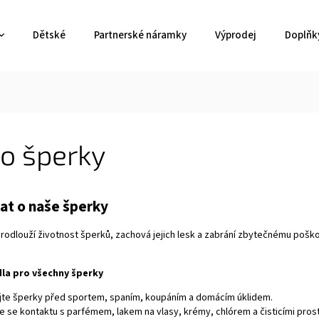
Dětské
Partnerské náramky
Výprodej
Doplňk
o šperky
at o naše šperky
odlouží životnost šperků, zachová jejich lesk a zabrání zbytečnému poškozen
la pro všechny šperky
te šperky před sportem, spaním, koupáním a domácím úklidem.
e se kontaktu s parfémem, lakem na vlasy, krémy, chlórem a čisticími pros