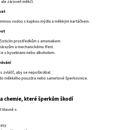
, ale zároveň měkčí.
vat
jemnou vodou s kapkou mýdla a měkkým kartáčkem.
out
 čisticím prostředkům s amoniakem.
árazům a mechanickému tření.
e s kyselinami nebo alkoholem.
vávání
s zvlášť, aby se nepoškrábal.
 do měkkého pouzdra nebo sametové šperkovnice.
a chemie, které šperkům škodí
 hlavně s:
lasy