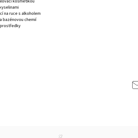
lovací kosmetikou
kyselinami
cí na ruce s alkoholem
a bazénovou chemií
i prostředky
cept