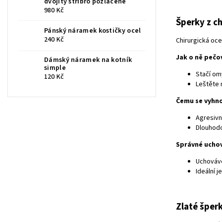
dvojitý stříbro pozlacené
980 Kč
Šperky z ch
Pánský náramek kostičky ocel
240 Kč
Chirurgická oce
Jak o ně pečo
Dámský náramek na kotník
simple
Stačí om
120 Kč
Leštěte
Čemu se vyhn
Agresivn
Dlouhod
Správné ucho
Uchováve
Ideální 
Zlaté šper