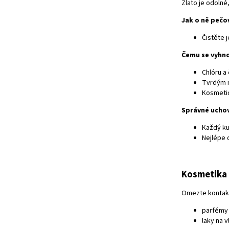
Zlato je odolné
Jak o ně pečo
Čistěte 
Čemu se vyhn
Chlóru a
Tvrdým n
Kosmetic
Správné ucho
Každý ku
Nejlépe
Kosmetika 
Omezte kontakt
parfémy
laky na v