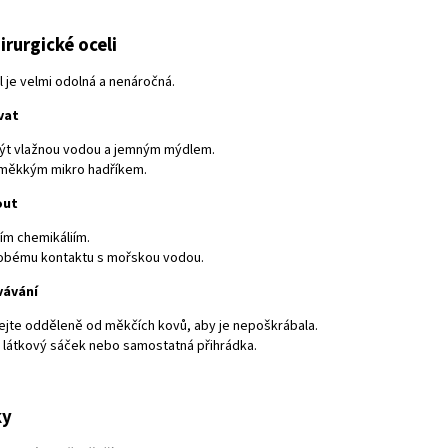
irurgické oceli
l je velmi odolná a nenáročná.
vat
ýt vlažnou vodou a jemným mýdlem.
 měkkým mikro hadříkem.
out
ím chemikáliím.
obému kontaktu s mořskou vodou.
vávání
jte odděleně od měkčích kovů, aby je nepoškrábala.
je látkový sáček nebo samostatná přihrádka.
ky