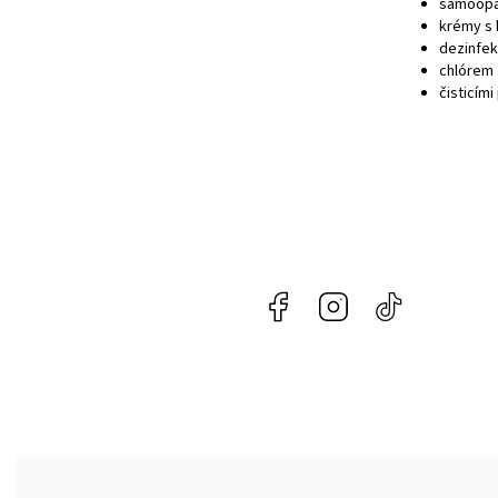
samoopa
krémy s 
dezinfek
chlórem 
čisticím
Facebook
Instagram
@naroznycon