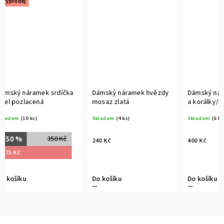
rdíčka
Dámský náramek hvězdy
Dámský náramek Růženín
mosaz zlatá
a korálky/stříbro
pozlacené
Skladem
(4 ks)
Skladem
(6 ks)
50 Kč
240 Kč
400 Kč
Do košíku
Do košíku