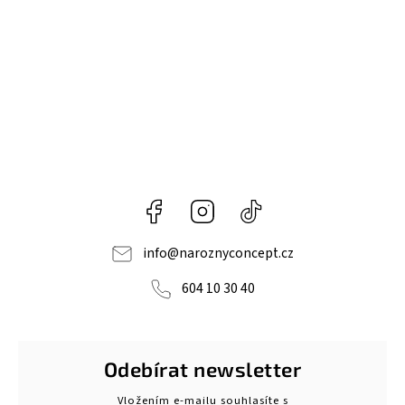
Facebook
Instagram
@naroznyconcept
info
@
naroznyconcept.cz
604 10 30 40
Odebírat newsletter
Vložením e-mailu souhlasíte s