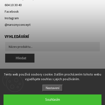
604 10 30 40
Facebook
Instagram
@naroznyconcept
VYHLEDÁVÁNÍ
Hledat
Tento web používá soubory cookie. Dalším procházením tohoto webu
vyjadřujete souhlas s jejich používáním.
Nastavení
Copyright 2026
NAROZNY concept - módní, originální a unikátní
. Všechna
práva vyhrazena.
Souhlasím
Grafický návrh vytvořil a nakódoval
Shoptak.cz