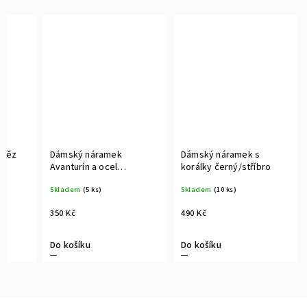
etěz
Dámský náramek
Dámský náramek s
Avanturín a ocel
korálky černý/stříbro
pozlacená
Skladem
(5 ks)
Skladem
(10 ks)
350 Kč
490 Kč
Do košíku
Do košíku