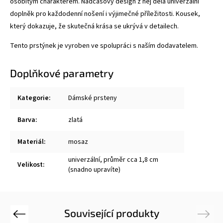
osobitým charakterem. Nadčasový design z něj dělá univerzální
doplněk pro každodenní nošení i výjimečné příležitosti. Kousek,
který dokazuje, že skutečná krása se ukrývá v detailech.
Tento prstýnek je vyroben ve spolupráci s naším dodavatelem.
Doplňkové parametry
Kategorie
:
Dámské prsteny
Barva
:
zlatá
Materiál
:
mosaz
univerzální, průměr cca 1,8 cm
Velikost
:
(snadno upravíte)
Související produkty
Previous
Next