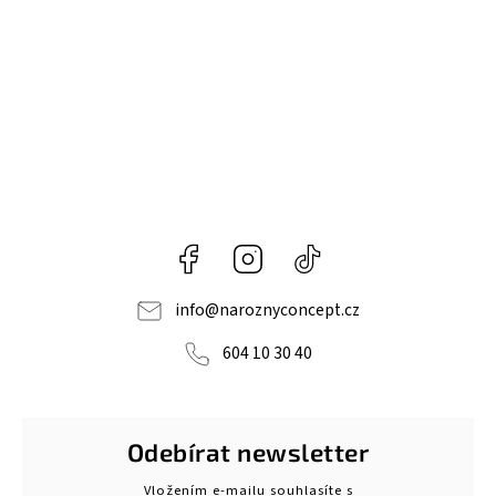
Facebook
Instagram
@naroznyconcept
info
@
naroznyconcept.cz
604 10 30 40
Odebírat newsletter
Vložením e-mailu souhlasíte s