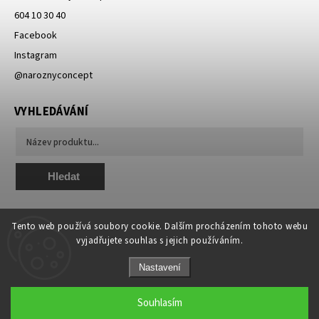
604 10 30 40
Facebook
Instagram
@naroznyconcept
VYHLEDÁVÁNÍ
Hledat
Tento web používá soubory cookie. Dalším procházením tohoto webu
vyjadřujete souhlas s jejich používáním.
Nastavení
Copyright 2026
NAROZNY concept - módní, originální a unikátní
. Všechna
práva vyhrazena.
Souhlasím
Grafický návrh vytvořil a nakódoval
Shoptak.cz