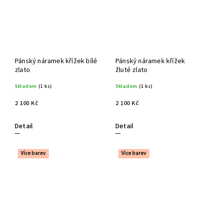
Pánský náramek křížek bílé
Pánský náramek křížek
zlato
žluté zlato
Skladem
(1 ks)
Skladem
(1 ks)
2 100 Kč
2 100 Kč
Detail
Detail
Více barev
Více barev