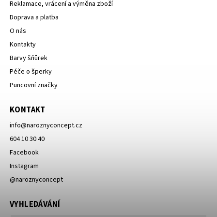
Reklamace, vrácení a výměna zboží
Doprava a platba
O nás
Kontakty
Barvy šňůrek
Péče o šperky
Puncovní značky
KONTAKT
info
@
naroznyconcept.cz
604 10 30 40
Facebook
Instagram
@naroznyconcept
VYHLEDÁVÁNÍ