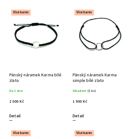
Nejlevnější
Nejdražší
Více barev
Více barev
Nejprodávanější
Pánský náramek Karma bílé
Pánský náramek Karma
zlato
simple bílé zlato
Do 1 dne
Skladem
(1 ks)
2 000 Kč
1 900 Kč
Detail
Detail
Více barev
Více barev