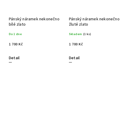
Pánský náramek nekonečno
Pánský náramek nekonečno
bílé zlato
žluté zlato
Do 1 dne
Skladem
(1 ks)
1 700 Kč
1 700 Kč
Detail
Detail