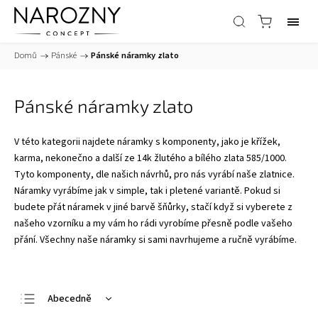
Domů
/
Pánské
/
Pánské náramky zlato
Pánské náramky zlato
V této kategorii najdete náramky s komponenty, jako je křížek,
karma, nekonečno a další ze 14k žlutého a bílého zlata 585/1000.
Tyto komponenty, dle našich návrhů, pro nás vyrábí naše zlatnice.
Náramky vyrábíme jak v simple, tak i pletené variantě. Pokud si
budete přát náramek v jiné barvě šňůrky, stačí když si vyberete z
našeho vzorníku a my vám ho rádi vyrobíme přesně podle vašeho
přání. Všechny naše náramky si sami navrhujeme a ručně vyrábíme.
Abecedně