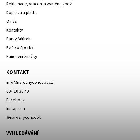
Reklamace, vrácení a výměna zboží
Doprava a platba
O nás
Kontakty
Barvy šňůrek
Péče o šperky
Puncovní značky
KONTAKT
info
@
naroznyconcept.cz
604 10 30 40
Facebook
Instagram
@naroznyconcept
VYHLEDÁVÁNÍ