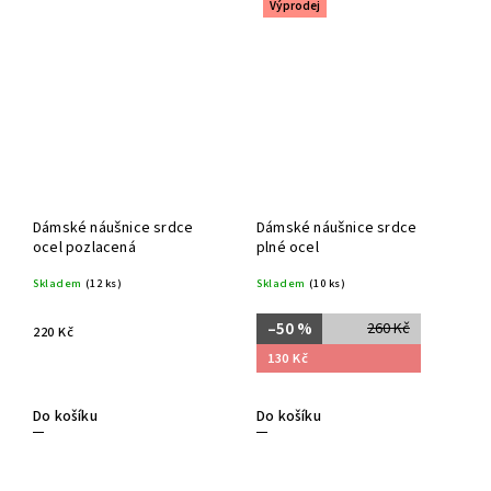
Výprodej
Dámské náušnice srdce
Dámské náušnice srdce
ocel pozlacená
plné ocel
Skladem
(12 ks)
Skladem
(10 ks)
–50 %
260 Kč
220 Kč
130 Kč
Do košíku
Do košíku