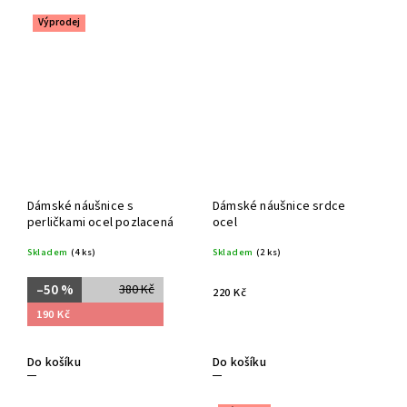
Výprodej
Dámské náušnice s
Dámské náušnice srdce
perličkami ocel pozlacená
ocel
Skladem
(4 ks)
Skladem
(2 ks)
–50 %
380 Kč
220 Kč
190 Kč
Do košíku
Do košíku