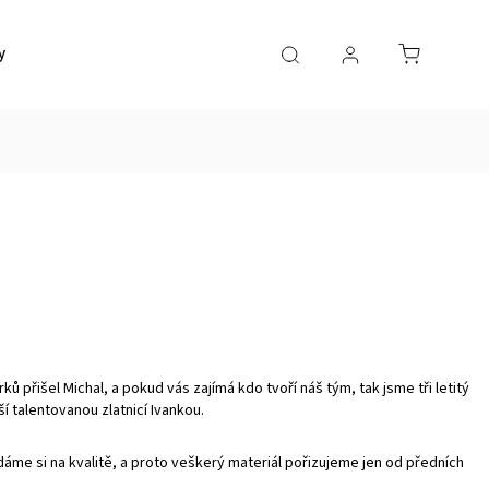
y
Doprava a platba
Kontakty
přišel Michal, a pokud vás zajímá kdo tvoří náš tým, tak jsme tři letitý
ší talentovanou zlatnicí Ivankou.
dáme si na kvalitě, a proto veškerý materiál pořizujeme jen od předních