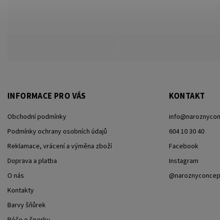
INFORMACE PRO VÁS
KONTAKT
Obchodní podmínky
info
@
naroznycon
Podmínky ochrany osobních údajů
604 10 30 40
Reklamace, vrácení a výměna zboží
Facebook
Doprava a platba
Instagram
O nás
@naroznyconcep
Kontakty
Barvy šňůrek