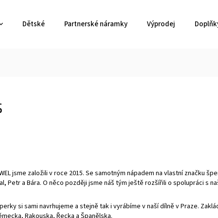
Dětské
Partnerské náramky
Výprodej
Doplňk
s
L jsme založili v roce 2015. Se samotným nápadem na vlastní značku šperků 
l, Petr a Bára. O něco později jsme náš tým ještě rozšířili o spolupráci s na
erky si sami navrhujeme a stejně tak i vyrábíme v naší dílně v Praze. Zaklá
ěmecka, Rakouska, Řecka a Španělska.