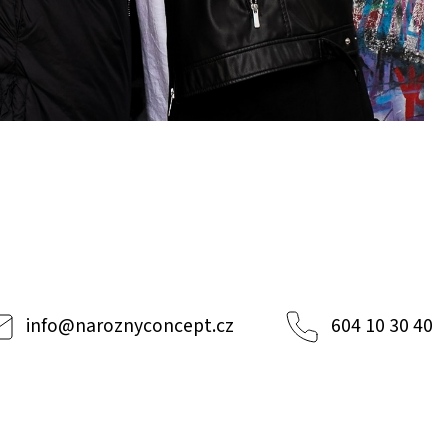
info
@
naroznyconcept.cz
604 10 30 40