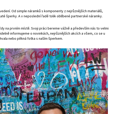
vedení. Od simple náramků s komponenty z nejrůznějších materiálů,
laté šperky. A v neposlední řadě tolik oblíbené partnerské náramky.
vždy na prvním místě. Svoji práci bereme vážně a především nás to velmi
videlně informujeme o novinkách, nejrůznějších akcích a všem, co se u
ochvala nebo pěkná fotka s naším šperkem.