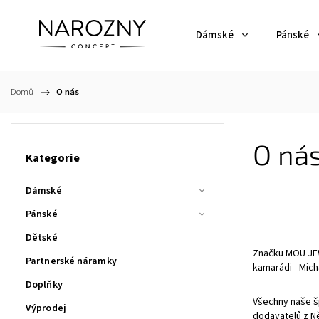
Dámské
Pánské
Domů
/
O nás
O ná
Kategorie
Dámské
Pánské
Dětské
Značku MOU JEWE
Partnerské náramky
kamarádi - Micha
Doplňky
Všechny naše šp
Výprodej
dodavatelů z N