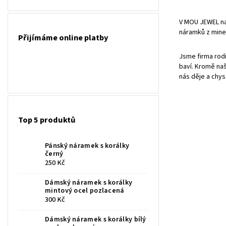
V MOU JEWEL na
náramků z miner
Přijímáme online platby
Jsme firma rodi
baví. Kromě naš
nás děje a chys
Top 5 produktů
Pánský náramek s korálky
černý
250 Kč
Dámský náramek s korálky
mintový ocel pozlacená
300 Kč
Dámský náramek s korálky bílý