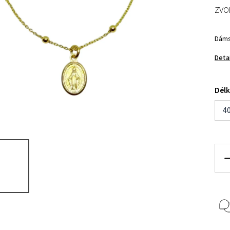
ZVO
Dáms
Deta
Dél
4