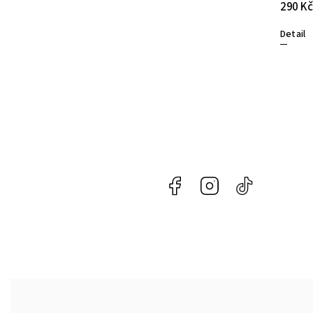
45 Kč
290 Kč
Do košíku
Detail
Facebook
Instagram
@naroznycon