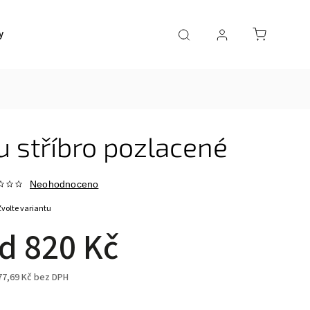
y
Doprava a platba
Kontakty
 stříbro pozlacené
Neohodnoceno
Zvolte variantu
od
820 Kč
77,69 Kč
bez DPH