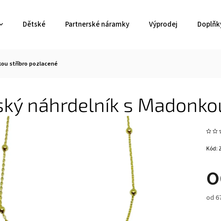
Dětské
Partnerské náramky
Výprodej
Doplňk
ou stříbro pozlacené
ký náhrdelník s Madonkou
Kód:
od
6