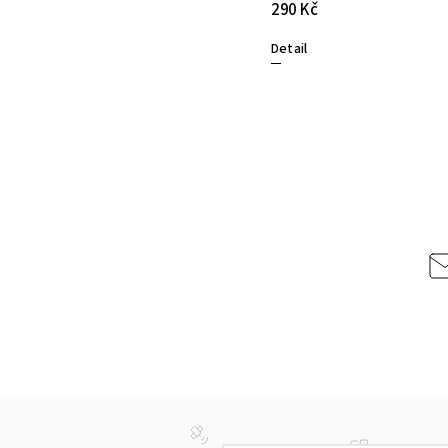
290 Kč
Detail
cept