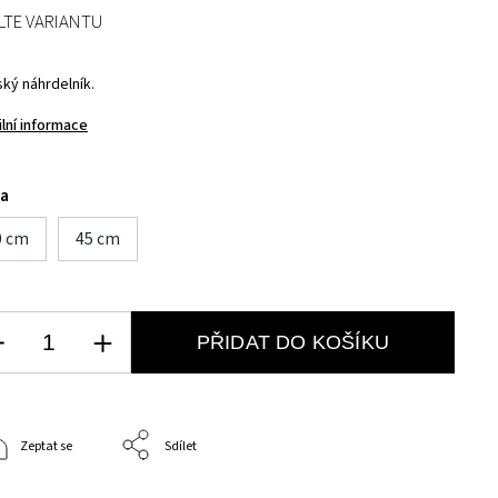
LTE VARIANTU
ký náhrdelník.
ilní informace
ka
0 cm
45 cm
PŘIDAT DO KOŠÍKU
Zeptat se
Sdílet