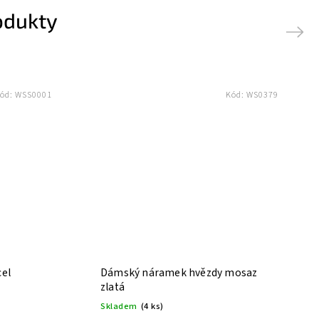
odukty
Next
ód:
WSS0001
Kód:
WS0379
el
Dámský náramek hvězdy mosaz
zlatá
Skladem
(4 ks)