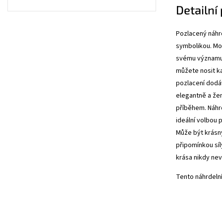
Detailní
Pozlacený náhr
symbolikou. Mot
svému významu 
můžete nosit k
pozlacení dodá
elegantně a že
příběhem. Náhrd
ideální volbou 
Může být krás
připomínkou síl
krása nikdy ne
Tento náhrdeln