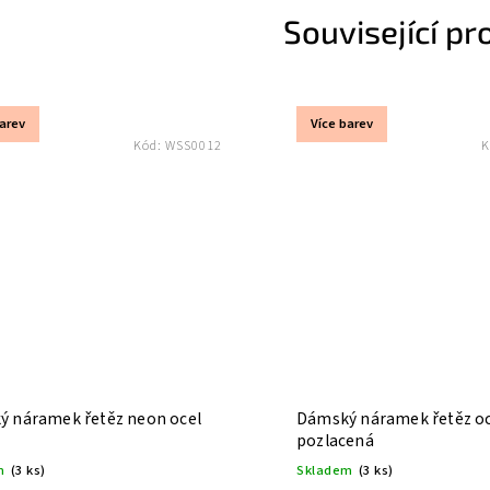
Související pr
barev
Více barev
Kód:
WSS0012
K
 náramek řetěz neon ocel
Dámský náramek řetěz oc
pozlacená
m
(3 ks)
Skladem
(3 ks)