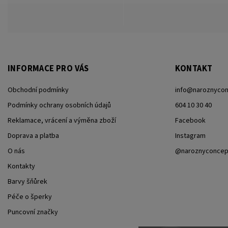
INFORMACE PRO VÁS
KONTAKT
Obchodní podmínky
info
@
naroznycon
Podmínky ochrany osobních údajů
604 10 30 40
Reklamace, vrácení a výměna zboží
Facebook
Doprava a platba
Instagram
O nás
@naroznyconcep
Kontakty
Barvy šňůrek
Péče o šperky
Puncovní značky