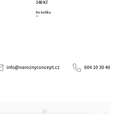
240 Kč
Do košíku
info
@
naroznyconcept.cz
604 10 30 40