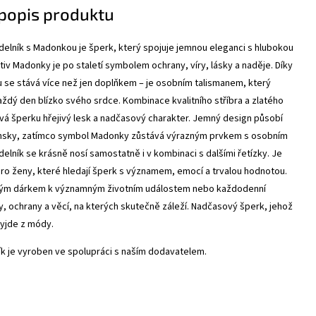
 popis produktu
delník s Madonkou je šperk, který spojuje jemnou eleganci s hlubokou
iv Madonky je po staletí symbolem ochrany, víry, lásky a naděje. Díky
se stává více než jen doplňkem – je osobním talismanem, který
aždý den blízko svého srdce.
Kombinace kvalitního stříbra a zlatého
vá šperku hřejivý lesk a nadčasový charakter. Jemný design působí
nsky, zatímco symbol Madonky zůstává výrazným prvkem s osobním
elník se krásně nosí samostatně i v kombinaci s dalšími řetízky.
Je
pro ženy, které hledají šperk s významem, emocí a trvalou hodnotou.
ným dárkem k významným životním událostem nebo každodenní
y, ochrany a věcí, na kterých skutečně záleží. Nadčasový šperk, jehož
vyjde z módy.
ík je vyroben ve spolupráci s naším dodavatelem.