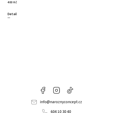
400 Kč
Detail
Facebook
Instagram
@naroznyconcept
info
@
naroznyconcept.cz
604 10 30 40