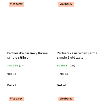
Více barev
Více barev
Partnerské náramky Karma
Partnerské náramky Karma
simple stříbro
simple žluté zlato
Skladem
(2 ks)
Skladem
(1 ks)
900 Kč
3 700 Kč
Detail
Detail
Více barev
Více barev