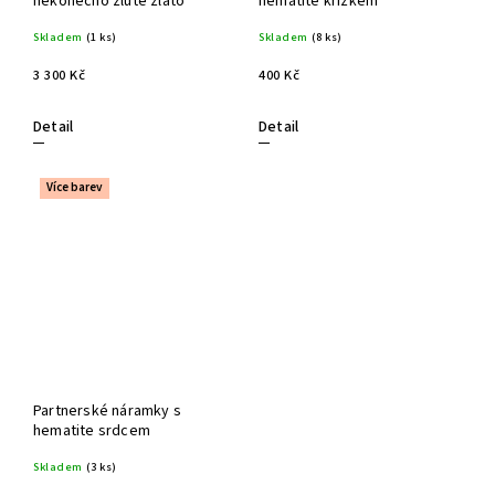
nekonečno žluté zlato
hematite křížkem
Skladem
(1 ks)
Skladem
(8 ks)
3 300 Kč
400 Kč
Detail
Detail
Více barev
Partnerské náramky s
hematite srdcem
Skladem
(3 ks)