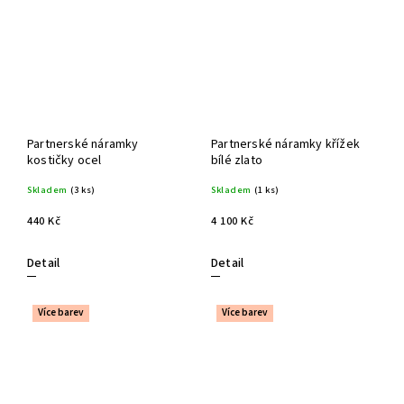
Partnerské náramky
Partnerské náramky křížek
kostičky ocel
bílé zlato
Skladem
(3 ks)
Skladem
(1 ks)
440 Kč
4 100 Kč
Detail
Detail
Více barev
Více barev