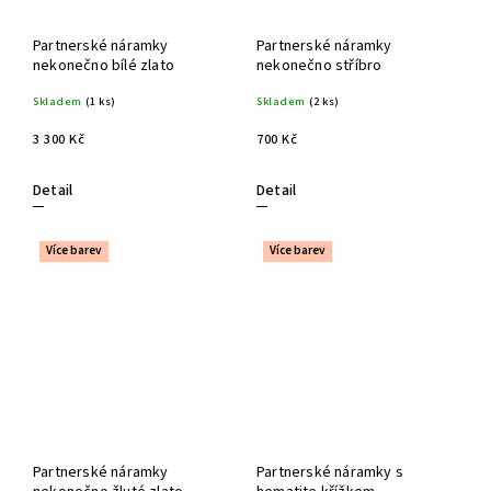
Partnerské náramky
Partnerské náramky
nekonečno bílé zlato
nekonečno stříbro
Skladem
(1 ks)
Skladem
(2 ks)
3 300 Kč
700 Kč
Detail
Detail
Více barev
Více barev
Partnerské náramky
Partnerské náramky s