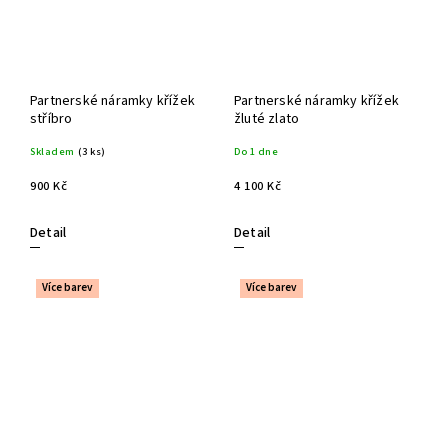
Partnerské náramky křížek
Partnerské náramky křížek
stříbro
žluté zlato
Skladem
(3 ks)
Do 1 dne
900 Kč
4 100 Kč
Detail
Detail
Více barev
Více barev