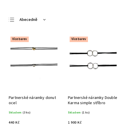
Abecedně
Nejlevnější
Nejdražší
Více barev
Více barev
Nejprodávanější
Partnerské náramky donut
Partnerské náramky Double
ocel
Karma simple stříbro
Skladem
(3 ks)
Skladem
(1 ks)
440 Kč
1 900 Kč