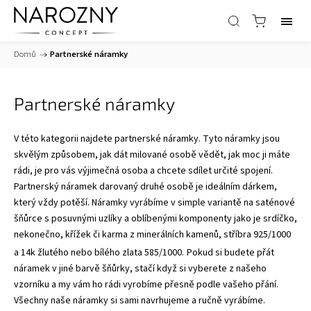
Domů
/
Partnerské náramky
Partnerské náramky
V této kategorii najdete partnerské náramky. Tyto náramky jsou
skvělým způsobem, jak dát milované osobě vědět, jak moc ji máte
rádi, je pro vás výjimečná osoba a chcete sdílet určité spojení.
Partnerský náramek darovaný druhé osobě je ideálním dárkem,
který vždy potěší. Náramky vyrábíme v simple variantě na saténové
šňůrce s posuvnými uzlíky a oblíbenými komponenty jako je srdíčko,
nekonečno, křížek či karma z minerálních kamenů, stříbra 925/1000
a 14k žlutého nebo bílého zlata 585/1000.
Pokud si budete přát
náramek v jiné barvě šňůrky, stačí když si vyberete z našeho
vzorníku a my vám ho rádi vyrobíme přesně podle vašeho přání.
Všechny naše náramky si sami navrhujeme a ručně vyrábíme.