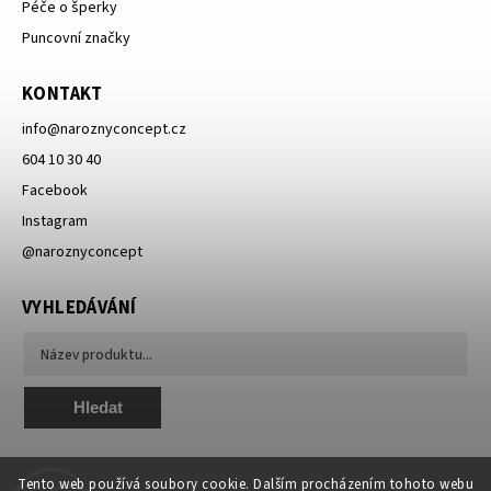
Péče o šperky
Puncovní značky
KONTAKT
info
@
naroznyconcept.cz
604 10 30 40
Facebook
Instagram
@naroznyconcept
VYHLEDÁVÁNÍ
Hledat
Tento web používá soubory cookie. Dalším procházením tohoto webu