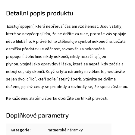
Detailní popis produktu
Existují spojení, která nepřeruší čas ani vzdálenost. Jsou vztahy,
které se nevyčerpají tím, že se držíte za ruce, protože vás spojuje
něco hlubšího. A právě tohle ztělesňuje symbol nekonečna. Ležatá
osmička představuje věčnost, rovnováhu a nekonečné
propojení. Jeho linie nikdy nekončí, nikdy nezačínají, jen
plynou. Stejně jako opravdová láska, která se neptá, kdy začala a
nebojí se, kdy skončí. Když si tyto náramky navléknete, nestáváte
se jen dvojicí lidí, kteří sdílejí stejný šperk. Stáváte se dvěma
dušemi, jejichž cesty se propletly a rozhodly se, že spolu zůstanou.
Ke každému zlatému šperku obdržíte certifikát pravosti.
Doplňkové parametry
Kategorie
:
Partnerské náramky