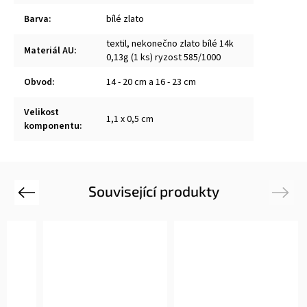
Barva
:
bílé zlato
textil, nekonečno zlato bílé 14k
Materiál AU
:
0,13g (1 ks) ryzost 585/1000
Obvod
:
14 - 20 cm a 16 - 23 cm
Velikost
1,1 x 0,5 cm
komponentu
:
Související produkty
Previous
Next