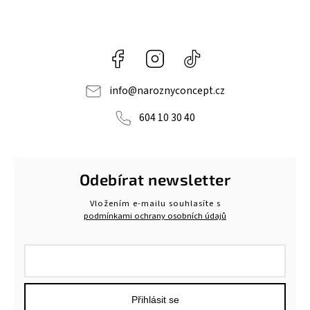
Facebook
Instagram
@naroznyconcept
info
@
naroznyconcept.cz
604 10 30 40
Odebírat newsletter
Vložením e-mailu souhlasíte s
podmínkami ochrany osobních údajů
Přihlásit se