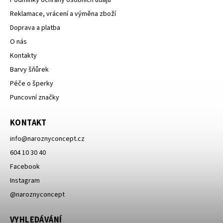
Podmínky ochrany osobních údajů
Reklamace, vrácení a výměna zboží
Doprava a platba
O nás
Kontakty
Barvy šňůrek
Péče o šperky
Puncovní značky
KONTAKT
info
@
naroznyconcept.cz
604 10 30 40
Facebook
Instagram
@naroznyconcept
VYHLEDÁVÁNÍ