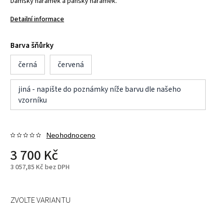
Dámský náramek a pánský náramek.
Detailní informace
Barva šňůrky
černá
červená
jiná - napište do poznámky níže barvu dle našeho
vzorníku
Neohodnoceno
3 700 Kč
3 057,85 Kč bez DPH
ZVOLTE VARIANTU