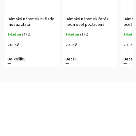
Dámský náramek hvězdy
Dámský náramek řetěz
Dámsk
mosaz zlatá
neon ocel pozlacená
ocel
Skladem
(4 ks)
Skladem
(2 ks)
Sklade
240 Kč
290 Kč
290 Kč
Do košíku
Detail
Detail