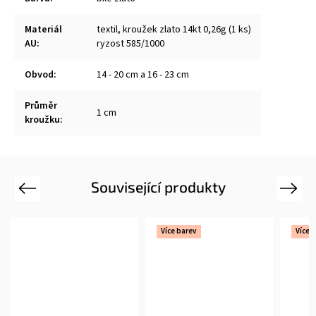
Materiál
textil, kroužek zlato 14kt 0,26g (1 ks)
AU
:
ryzost 585/1000
Obvod
:
14 - 20 cm a 16 - 23 cm
Průměr
1 cm
kroužku
:
Související produkty
Previous
Next
Více barev
Více 