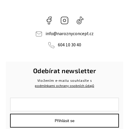
Facebook
Instagram
@naroznyconcept
info
@
naroznyconcept.cz
604 10 30 40
Odebírat newsletter
Vložením e-mailu souhlasíte s
podmínkami ochrany osobních údajů
Přihlásit se