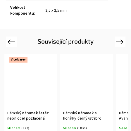
Velikost
2,5 x 2,5 mm
komponentu
:
Související produkty
Previous
Next
Více barev
Dámský náramek řetěz
Dámský náramek s
Dámsk
neon ocel pozlacená
korálky černý/stříbro
Avantu
pozla
Skladem
(2 ks)
Skladem
(10 ks)
Sklade