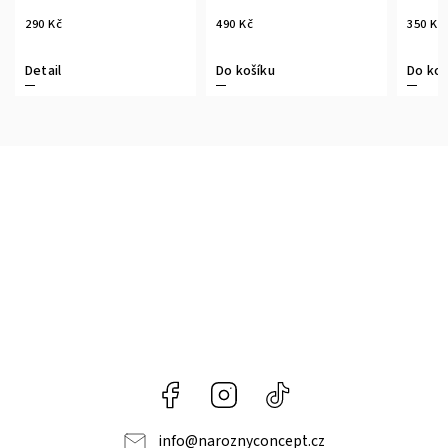
290 Kč
490 Kč
350 Kč
Detail
Do košíku
Do koš
Facebook
Instagram
@naroznyconcept
info
@
naroznyconcept.cz