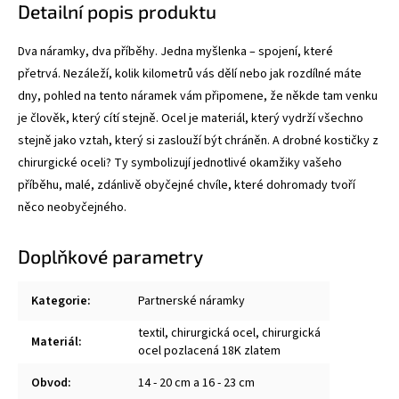
Detailní popis produktu
Dva náramky, dva příběhy. Jedna myšlenka – spojení, které
přetrvá. Nezáleží, kolik kilometrů vás dělí nebo jak rozdílné máte
dny, pohled na tento náramek vám připomene, že někde tam venku
je člověk, který cítí stejně. Ocel je materiál, který vydrží všechno
stejně jako vztah, který si zaslouží být chráněn. A drobné kostičky z
chirurgické oceli? Ty symbolizují jednotlivé okamžiky vašeho
příběhu, malé, zdánlivě obyčejné chvíle, které dohromady tvoří
něco neobyčejného.
Doplňkové parametry
Kategorie
:
Partnerské náramky
textil, chirurgická ocel, chirurgická
Materiál
:
ocel pozlacená 18K zlatem
Obvod
:
14 - 20 cm a 16 - 23 cm