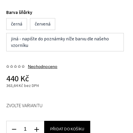
Barva šňůrky
černá
červená
jiná - napište do poznámky níže barvu dle našeho
vzorníku
Neohodnoceno
440 Kč
363,64 Kč bez DPH
ZVOLTE VARIANTU
PŘIDAT DO KOŠÍKU