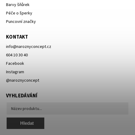
Barvy šňůrek
Péče o šperky
Puncovní značky
KONTAKT
info
@
naroznyconcept.cz
604 10 30 40
Facebook
Instagram
@naroznyconcept
VYHLEDÁVÁNÍ
Hledat