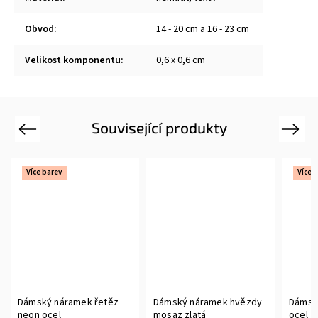
Obvod
:
14 - 20 cm a 16 - 23 cm
Velikost komponentu
:
0,6 x 0,6 cm
Související produkty
Previous
Next
Více barev
Více 
Dámský náramek řetěz
Dámský náramek hvězdy
Dámsk
neon ocel
mosaz zlatá
ocel