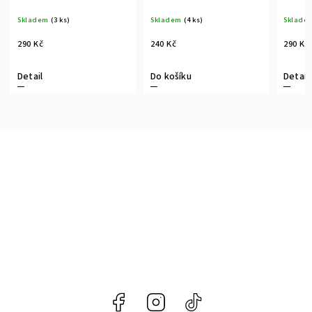
Skladem
(3 ks)
Skladem
(4 ks)
Sklade
290 Kč
240 Kč
290 Kč
Detail
Do košíku
Detail
Facebook
Instagram
@naroznyconcept