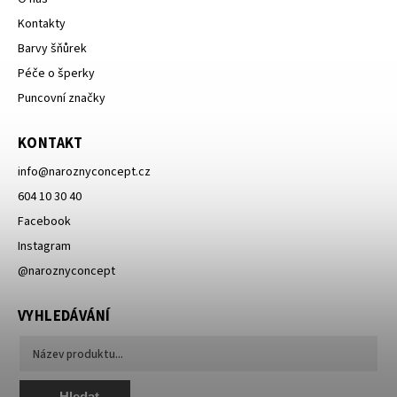
Kontakty
Barvy šňůrek
Péče o šperky
Puncovní značky
KONTAKT
info
@
naroznyconcept.cz
604 10 30 40
Facebook
Instagram
@naroznyconcept
VYHLEDÁVÁNÍ
Hledat