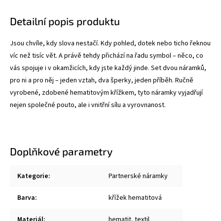
Detailní popis produktu
Jsou chvíle, kdy slova nestačí. Kdy pohled, dotek nebo ticho řeknou
víc než tisíc vět. A právě tehdy přichází na řadu symbol – něco, co
vás spojuje i v okamžicích, kdy jste každý jinde. Set dvou náramků,
pro ni a pro něj – jeden vztah, dva šperky, jeden příběh. Ručně
vyrobené, zdobené hematitovým křížkem, tyto náramky vyjadřují
nejen společné pouto, ale i vnitřní sílu a vyrovnanost.
Doplňkové parametry
Kategorie
:
Partnerské náramky
Barva
:
křížek hematitová
Materiál
:
hematit, textil