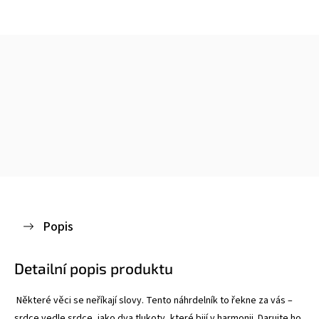
Popis
Detailní popis produktu
Některé věci se neříkají slovy. Tento náhrdelník to řekne za vás –⁠
srdce vedle srdce, jako dva tlukoty, které bijí v harmonii. Darujte ho