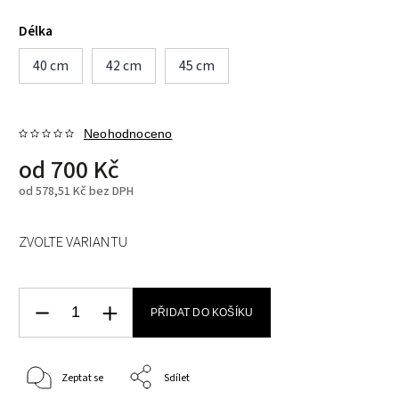
Délka
40 cm
42 cm
45 cm
Neohodnoceno
od
700 Kč
od
578,51 Kč
bez DPH
ZVOLTE VARIANTU
PŘIDAT DO KOŠÍKU
Zeptat se
Sdílet