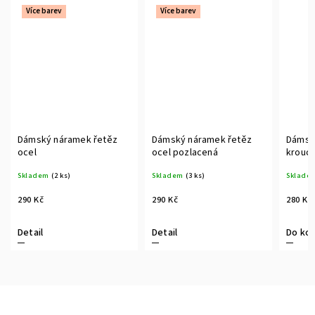
Více barev
Více barev
Dámský náramek řetěz
Dámský náramek řetěz
Dámsk
ocel
ocel pozlacená
krouce
Skladem
(2 ks)
Skladem
(3 ks)
Sklade
290 Kč
290 Kč
280 Kč
Detail
Detail
Do koš