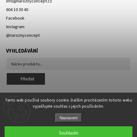
info
@
naroznyconcept.cz
604 10 30 40
Facebook
Instagram
@naroznyconcept
VYHLEDÁVÁNÍ
Hledat
Tento web používá soubory cookie. Dalším procházením tohoto webu
vyjadřujete souhlas s jejich používáním.
Nastavení
Copyright 2026
NAROZNY concept - módní, originální a unikátní
. Všechna
práva vyhrazena.
Souhlasím