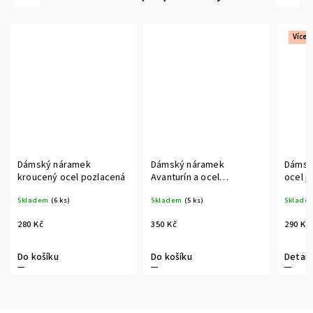
Více 
Dámský náramek
Dámský náramek
Dámsk
kroucený ocel pozlacená
Avanturín a ocel
ocel p
pozlacená
Skladem
(6 ks)
Skladem
(5 ks)
Sklade
280 Kč
350 Kč
290 Kč
Do košíku
Do košíku
Detail