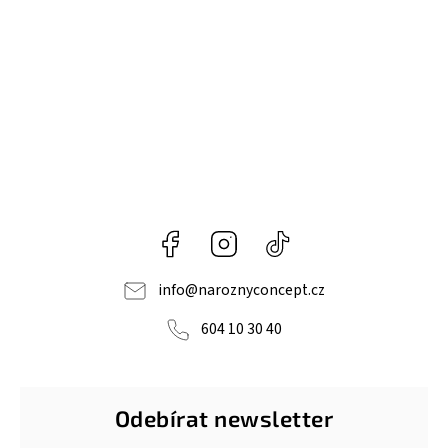
Facebook
Instagram
@naroznyconcept
info
@
naroznyconcept.cz
604 10 30 40
Odebírat newsletter