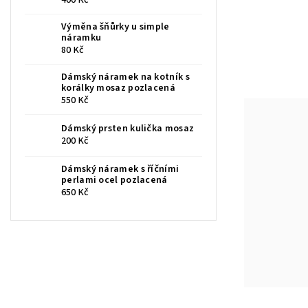
400 Kč
Výměna šňůrky u simple
náramku
80 Kč
Dámský náramek na kotník s
korálky mosaz pozlacená
550 Kč
Dámský prsten kulička mosaz
200 Kč
Dámský náramek s říčními
perlami ocel pozlacená
650 Kč