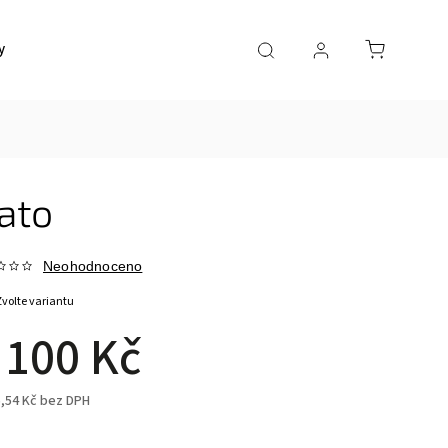
y
Doprava a platba
Kontakty
ato
Neohodnoceno
Zvolte variantu
 100 Kč
5,54 Kč bez DPH