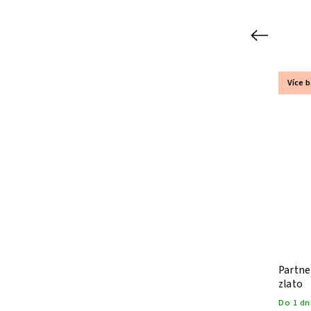
Previous
Více barev
Více 
Kód:
WBG0132
Dámský náramek křížek žluté zlato
Partne
zlato
Skladem
(1 ks)
Do 1 dn