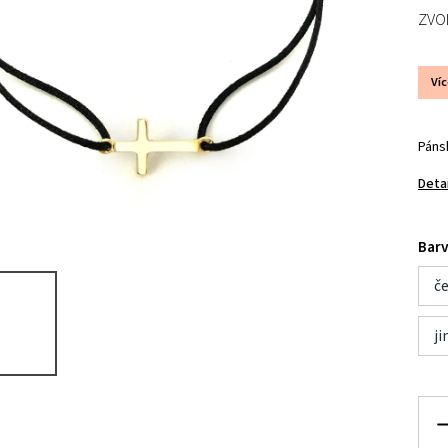
ZVO
Ví
Páns
Deta
Barv
č
ji