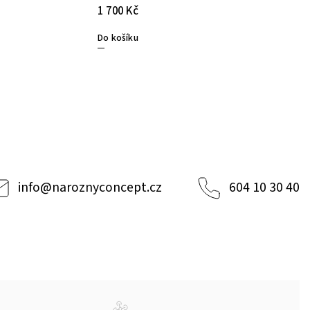
1 700 Kč
Do košíku
info
@
naroznyconcept.cz
604 10 30 40