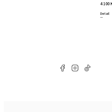
2 100 Kč
4 100 
Detail
Detail
Facebook
Instagram
@naroznycon