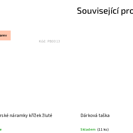
Související pr
barev
Kód:
PB0013
rské náramky křížek žluté
Dárková taška
e
Skladem
(11 ks)