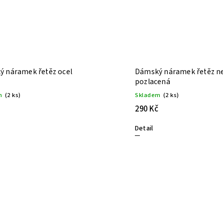
 náramek řetěz ocel
Dámský náramek řetěz n
pozlacená
m
(2 ks)
Skladem
(2 ks)
290 Kč
Detail