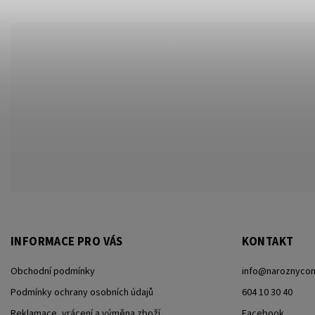
INFORMACE PRO VÁS
KONTAKT
Obchodní podmínky
info
@
naroznycon
Podmínky ochrany osobních údajů
604 10 30 40
Reklamace, vrácení a výměna zboží
Facebook