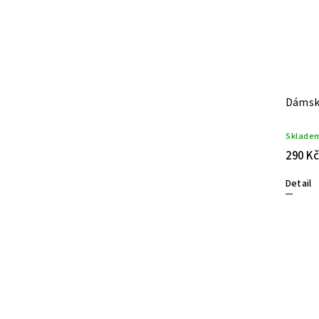
Dárková taška
Dámský
Skladem
(11 ks)
Sklade
45 Kč
290 Kč
Do košíku
Detail