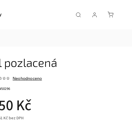
y
Doprava a platba
Kontakty
l pozlacená
Neohodnoceno
WS0296
50 Kč
61 Kč bez DPH