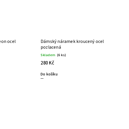
eon ocel
Dámský náramek kroucený ocel
pozlacená
Skladem
(6 ks)
280 Kč
Do košíku