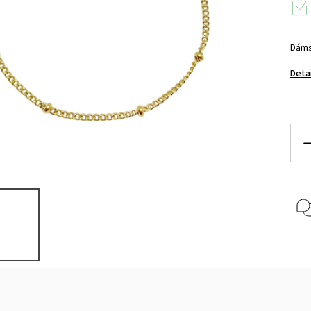
Dáms
Deta