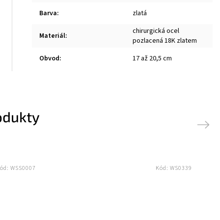
Barva
:
zlatá
chirurgická ocel
Materiál
:
pozlacená 18K zlatem
Obvod
:
17 až 20,5 cm
odukty
Next
ód:
WSS0007
Kód:
WS0339