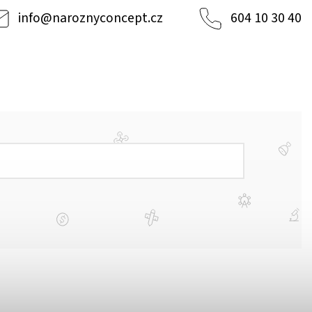
info
@
naroznyconcept.cz
604 10 30 40