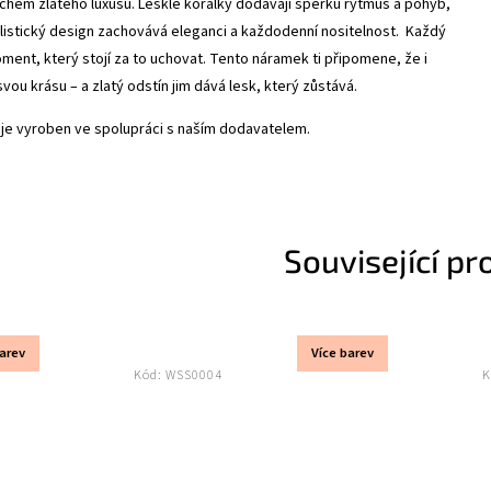
chem zlatého luxusu. Lesklé korálky dodávají šperku rytmus a pohyb,
listický design zachovává eleganci a každodenní nositelnost.
Každý
ment, který stojí za to uchovat. Tento náramek ti připomene, že i
svou krásu – a zlatý odstín jim dává lesk, který zůstává.
je vyroben ve spolupráci s naším dodavatelem.
Související pr
barev
Více barev
Kód:
WSS0004
K