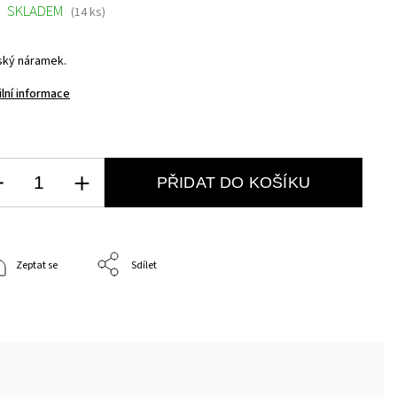
SKLADEM
(14 ks)
ký náramek.
ilní informace
PŘIDAT DO KOŠÍKU
Zeptat se
Sdílet