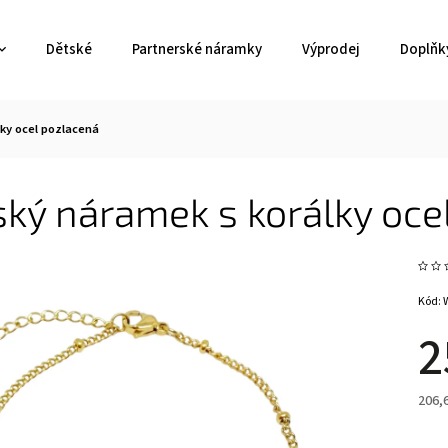
Dětské
Partnerské náramky
Výprodej
Doplňk
ky ocel pozlacená
ký náramek s korálky oce
Kód:
2
206,