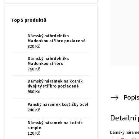
Top 5 produktů
Dámský náhrdelník s
Madonkou stříbro pozlacené
820 Kč
Dámský náhrdelník s
Madonkou stříbro
760 Kč
Dámský náramek na kotník
dvojitý stříbro pozlacené
980 Kč
Popi
Pánský náramek kostičky ocel
240 Kč
Detailní
Dámský náramek na kotník
simple
Dámský náramek
120 Kč