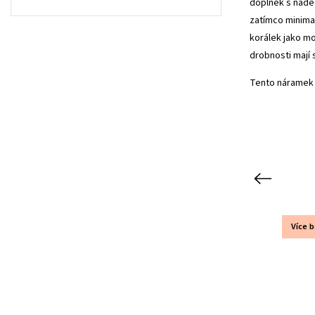
doplněk s náde
zatímco minima
korálek jako mo
drobnosti mají 
Tento náramek 
Previous
Více 
Kód:
LA0006