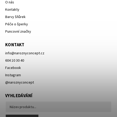
O nás
Kontakty
Barvy šňůrek
Péče o šperky
Puncovní značky
KONTAKT
info
@
naroznyconcept.cz
604 10 30 40
Facebook
Instagram
@naroznyconcept
VYHLEDÁVÁNÍ