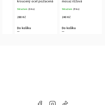
kroucený ocel pozlacená
mosaz růžová
Skladem
(6 ks)
Skladem
(9 ks)
280 Kč
240 Kč
Do košíku
Do košíku
Facebook
Instagram
@naroznyconcept