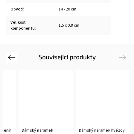
Obvod
:
14 - 20 cm
Velikost
1,5 x 0,8 cm
komponentu
:
Související produkty
Previous
Next
ůženín
Dámský náramek
Dámský náramek hvězdy