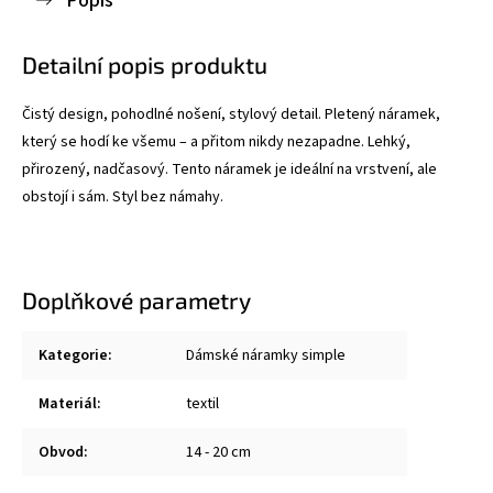
Popis
Detailní popis produktu
Čistý design, pohodlné nošení, stylový detail. Pletený náramek,
který se hodí ke všemu – a přitom nikdy nezapadne.
Lehký,
přirozený, nadčasový. Tento náramek je ideální na vrstvení, ale
obstojí i sám. Styl bez námahy.
Doplňkové parametry
Kategorie
:
Dámské náramky simple
Materiál
:
textil
Obvod
:
14 - 20 cm