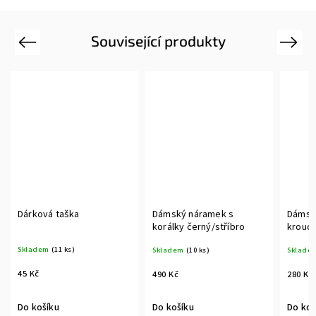
Související produkty
Previous
Next
Dárková taška
Dámský náramek s
Dámsk
korálky černý/stříbro
krouce
Skladem
(11 ks)
Skladem
(10 ks)
Sklade
45 Kč
490 Kč
280 Kč
Do košíku
Do košíku
Do koš