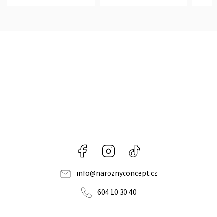
Facebook
Instagram
@naroznyconcept
info
@
naroznyconcept.cz
604 10 30 40