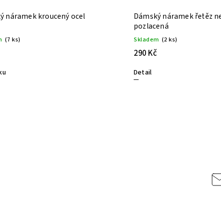
ý náramek kroucený ocel
Dámský náramek řetěz n
pozlacená
m
(7 ks)
Skladem
(2 ks)
290 Kč
ku
Detail
cept