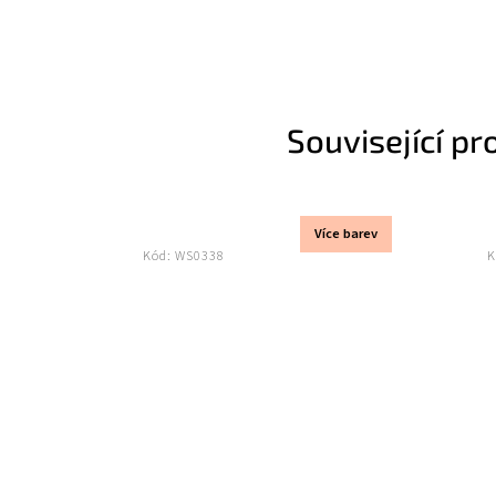
Související pr
Více barev
Kód:
WS0338
K