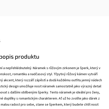
s
 popis produktu
ní a nepřehlédnutelný. Náramek s růžovým zirkonem je šperk, který v
nskost, romantiku a nadčasový styl. Třpytivý růžový kámen vytváří
ný akcent, který rozzáří zápěstí a dodá každému outfitu jemný nádech
stický design umožňuje nosit náramek samostatně jako výrazný detail
ovat s dalšími oblíbenými šperky.
Tento náramek je ideální pro ženy,
mné doplňky s romantickým charakterem. Ať už ho zvolíte jako dárek z
 malou radost pro sebe, stane se šperkem, který budete chtít nosit