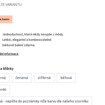
LTE VARIANTU
ce barev
Jednoduchost, která nikdy nevyjde z módy.
Lehké, elegantní a kombinovatelné.
Dárkové balení zdarma.
ilní informace
a šňůrky
erná
červená
stříbrná
béžová
ordó
ná - napište do poznámky níže barvu dle našeho vzorníku