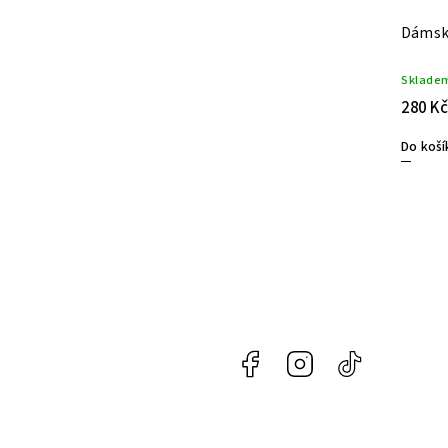
Dárková taška
Dámsk
Skladem
(11 ks)
Sklade
45 Kč
280 Kč
Do košíku
Do koší
Facebook
Instagram
@naroznycon