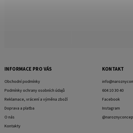
INFORMACE PRO VÁS
KONTAKT
Obchodní podmínky
info
@
naroznycon
Podmínky ochrany osobních údajů
604 10 30 40
Reklamace, vrácení a výměna zboží
Facebook
Doprava a platba
Instagram
O nás
@naroznyconcep
Kontakty