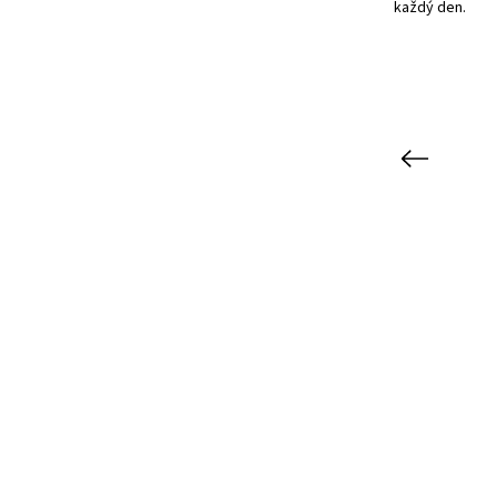
každý den.
Previous
Kód:
LA0006