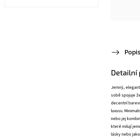
Popi
Detailní
Jemný, elegant
sobě spojuje že
decentní barev
luxusu.
Minimali
nebo jej kombin
které milují je
lásky nebo jako