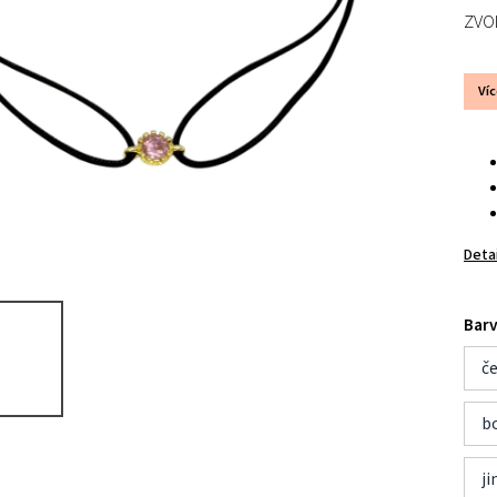
ZVO
Ví
Deta
Barv
č
b
ji