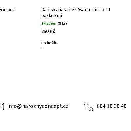
eon ocel
Dámský náramek Avanturín a ocel
pozlacená
Skladem
(5 ks)
350 Kč
Do košíku
info
@
naroznyconcept.cz
604 10 30 40