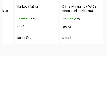
y
Dárková taška
Dámský náramek řetěz
 zlato
neon ocel pozlacená
Skladem
(11 ks)
Skladem
(2 ks)
45 Kč
290 Kč
Do košíku
Detail