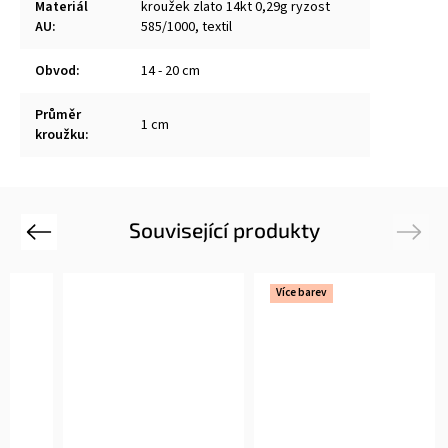
Materiál
kroužek zlato 14kt 0,29g ryzost
AU
:
585/1000, textil
Obvod
:
14 - 20 cm
Průměr
1 cm
kroužku
:
Související produkty
Previous
Next
Více barev