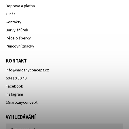
Doprava a platba
O nás
Kontakty
Barvy šňůrek
Péče o šperky
Puncovní značky
KONTAKT
info
@
naroznyconcept.cz
604 10 30 40
Facebook
Instagram
@naroznyconcept
VYHLEDÁVÁNÍ