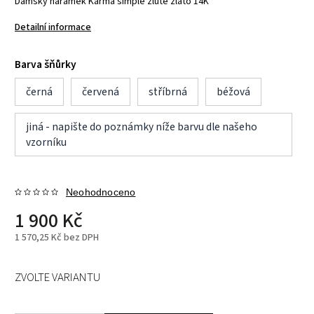
Dámský náramek Karma simple žluté zlato 14K
Detailní informace
Barva šňůrky
černá
červená
stříbrná
béžová
jiná - napište do poznámky níže barvu dle našeho
vzorníku
Neohodnoceno
1 900 Kč
1 570,25 Kč bez DPH
ZVOLTE VARIANTU