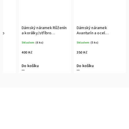
Dámský náramek Růženín
Dámský náramek
bro
a korálky/stříbro
Avanturín a ocel
pozlacené
pozlacená
Skladem
(6 ks)
Skladem
(5 ks)
400 Kč
350 Kč
Do košíku
Do košíku