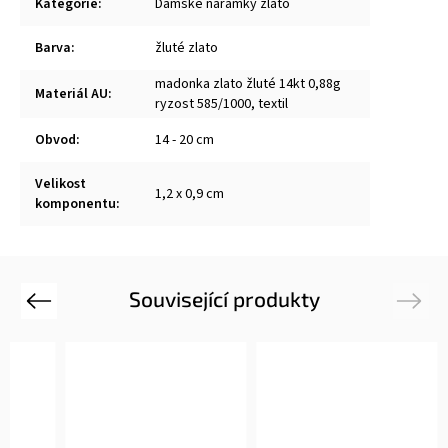
Kategorie
:
Dámské náramky zlato
Barva
:
žluté zlato
madonka zlato žluté 14kt 0,88g
Materiál AU
:
ryzost 585/1000, textil
Obvod
:
14 - 20 cm
Velikost
1,2 x 0,9 cm
komponentu
:
Související produkty
Previous
Next