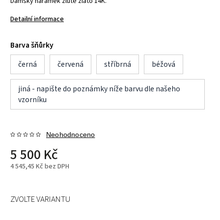
Dámský náramek žluté zlato 14K.
Detailní informace
Barva šňůrky
černá
červená
stříbrná
béžová
jiná - napište do poznámky níže barvu dle našeho
vzorníku
Neohodnoceno
5 500 Kč
4 545,45 Kč bez DPH
ZVOLTE VARIANTU