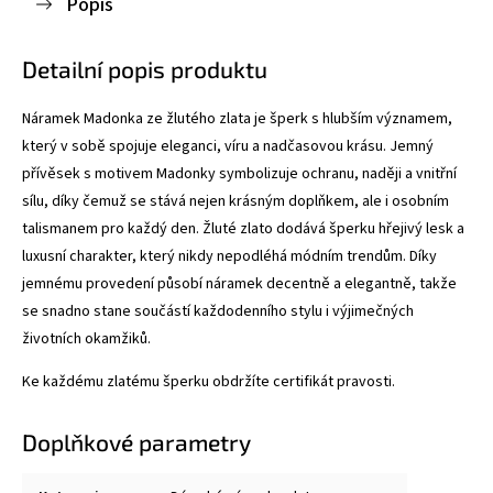
Popis
Detailní popis produktu
Náramek Madonka ze žlutého zlata je šperk s hlubším významem,
který v sobě spojuje eleganci, víru a nadčasovou krásu. Jemný
přívěsek s motivem Madonky symbolizuje ochranu, naději a vnitřní
sílu, díky čemuž se stává nejen krásným doplňkem, ale i osobním
talismanem pro každý den.
Žluté zlato dodává šperku hřejivý lesk a
luxusní charakter, který nikdy nepodléhá módním trendům. Díky
jemnému provedení působí náramek decentně a elegantně, takže
se snadno stane součástí každodenního stylu i výjimečných
životních okamžiků.
Ke každému zlatému šperku obdržíte certifikát pravosti.
Doplňkové parametry