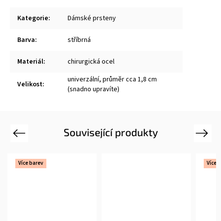
Kategorie
:
Dámské prsteny
Barva
:
stříbrná
Materiál
:
chirurgická ocel
univerzální, průměr cca 1,8 cm
Velikost
:
(snadno upravíte)
Související produkty
Previous
Next
Více barev
Více 