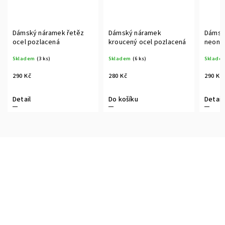
Dámský náramek řetěz
Dámský náramek
Dámsk
ocel pozlacená
kroucený ocel pozlacená
neon o
Skladem
(3 ks)
Skladem
(6 ks)
Sklade
290 Kč
280 Kč
290 Kč
Detail
Do košíku
Detail