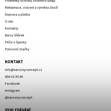
Podmínky ochrany osobních údajů
Reklamace, vrácení a výměna zboží
Doprava a platba
O nás
Kontakty
Barvy šňůrek
Péče o šperky
Puncovní značky
KONTAKT
info
@
naroznyconcept.cz
604 10 30 40
Facebook
Instagram
@naroznyconcept
VYHLEDÁVÁNÍ