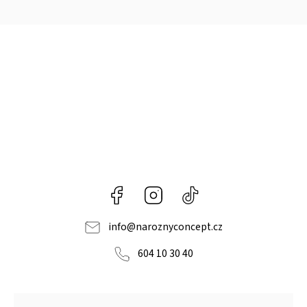
Facebook
Instagram
@naroznyconcept
info
@
naroznyconcept.cz
604 10 30 40