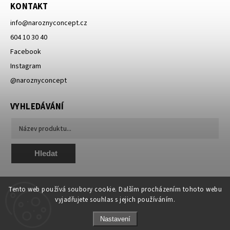
KONTAKT
info
@
naroznyconcept.cz
604 10 30 40
Facebook
Instagram
@naroznyconcept
VYHLEDÁVÁNÍ
Hledat
Tento web používá soubory cookie. Dalším procházením tohoto webu
vyjadřujete souhlas s jejich používáním.
Nastavení
Copyright 2026
NAROZNY concept - módní, originální a unikátní
. Všechna