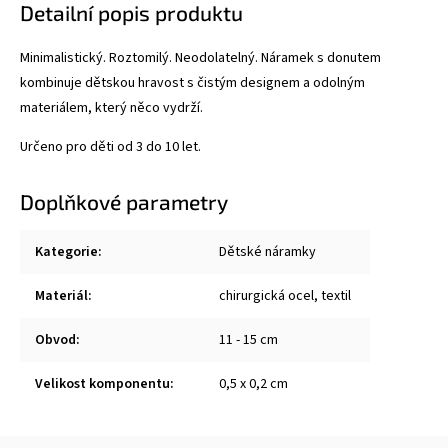
Detailní popis produktu
Minimalistický. Roztomilý. Neodolatelný. Náramek s donutem
kombinuje dětskou hravost s čistým designem a odolným
materiálem, který něco vydrží.
Určeno pro děti od 3 do 10 let.
Doplňkové parametry
Kategorie
:
Dětské náramky
Materiál
:
chirurgická ocel, textil
Obvod
:
11 - 15 cm
Velikost komponentu
:
0,5 x 0,2 cm