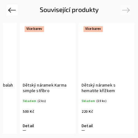
Související produkty
Previous
Next
Více barev
Více barev
bbalah
Dětský náramek Karma
Dětský náramek s
simple stříbro
hematite křížkem
Skladem
(2 ks)
Skladem
(10 ks)
500 Kč
220 Kč
Detail
Detail