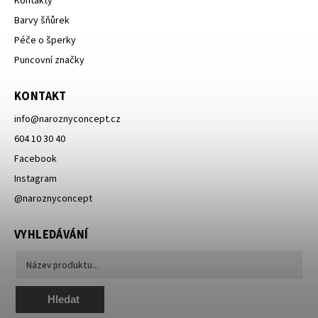
Kontakty
Barvy šňůrek
Péče o šperky
Puncovní značky
KONTAKT
info
@
naroznyconcept.cz
604 10 30 40
Facebook
Instagram
@naroznyconcept
VYHLEDÁVÁNÍ
Hledat