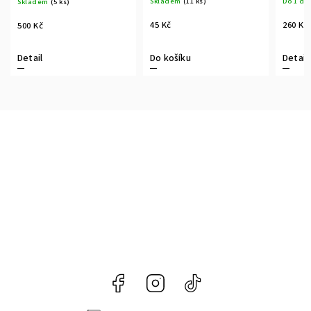
Skladem
(11 ks)
Do 1 dn
Skladem
(5 ks)
45 Kč
260 Kč
500 Kč
Detail
Do košíku
Detail
Facebook
Instagram
@naroznyconcept