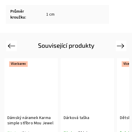
Průměr
1 cm
kroužku
:
Související produkty
Previous
Next
Více barev
Více 
Dámský náramek Karma
Dárková taška
Dětsk
simple stříbro Mou Jewel