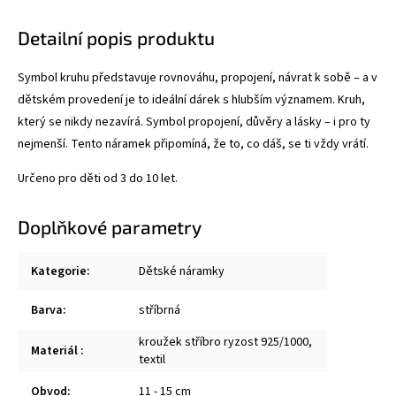
Detailní popis produktu
Symbol kruhu představuje rovnováhu, propojení, návrat k sobě – a v
dětském provedení je to ideální dárek s hlubším významem.
Kruh,
který se nikdy nezavírá. Symbol propojení, důvěry a lásky – i pro ty
nejmenší. Tento náramek připomíná, že to, co dáš, se ti vždy vrátí.
Určeno pro děti od 3 do 10 let.
Doplňkové parametry
Kategorie
:
Dětské náramky
Barva
:
stříbrná
kroužek stříbro ryzost 925/1000,
Materiál
:
textil
Obvod
:
11 - 15 cm