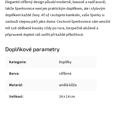
Elegantní stříbrný design působí moderně, luxusně a nadčasově,
takže šperkovnice není jen praktickým doplňkem, ale i stylovým
doplňkem každé ženy.
Ať už cestujete kamkoliv, vaše šperky si
zaslouží stejnou péči jako doma. Cestovní šperkovnice vám umožní
mít své oblíbené kousky vždy po ruce, bezpečně uložené a
připravené doplnit váš outfit při každé příležitosti.
Doplňkové parametry
Kategorie
:
Doplňky
Barva
:
stříbrná
Materál
:
umělá kůže
Velikost
:
24 x 14 cm