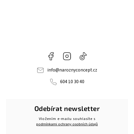
Facebook
Instagram
@naroznyconcept
info
@
naroznyconcept.cz
604 10 30 40
Odebírat newsletter
Vložením e-mailu souhlasíte s
podmínkami ochrany osobních údajů