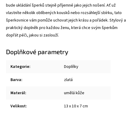
bude ukládání šperků stejně příjemné jako jejich nošení.
Ať už
vlastníte několik oblíbených kousků nebo rozsáhlejší sbírku, tato
šperkovnice vám pomůže uchovat jejich krásu a pořádek. Stylový a
praktický doplněk pro každou ženu, která chce svým šperkům
dopřát péči, jakou si zaslouží.
Doplňkové parametry
Kategorie
:
Doplňky
Barva
:
zlatá
Materál
:
umělá kůže
Velikost
:
13 x 10 x 7 cm