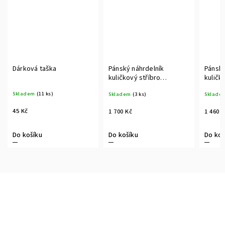
Dárková taška
Pánský náhrdelník
Pánský
kuličkový stříbro
kuličk
pozlacené
Skladem
(11 ks)
Skladem
(3 ks)
Sklade
45 Kč
1 700 Kč
1 460 
Do košíku
Do košíku
Do koš