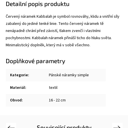
Detailní popis produktu
Červený náramek Kabbalah je symbol rovnováhy, klidu a vnitřní síly
zabalený do jediné tenké linie. Tento červený náramek tě
nenápadně chrání před závistí, tlakem zvenčí i vlastními
pochybnostmi. Kabbalah náramek přináší ticho do hluku světa.
Minimalistický doplněk, který má v sobě všechno.
Doplňkové parametry
Kategorie
:
Pánské náramky simple
Materiál
:
textil
Obvod
:
16 - 22 cm
Související produkty
Previous
Next