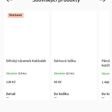
Více barev
Dětský náramek Kabbalah
Dárková taška
Pánský
kuličk
Skladem
(10 ks)
Skladem
(11 ks)
Sklade
120 Kč
45 Kč
1 460 
Detail
Do košíku
Do koš