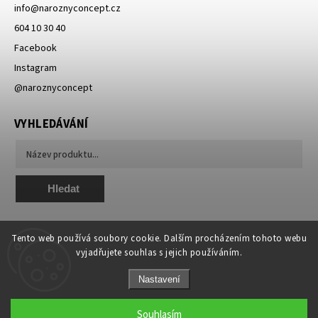
info
@
naroznyconcept.cz
604 10 30 40
Facebook
Instagram
@naroznyconcept
VYHLEDÁVÁNÍ
Hledat
Tento web používá soubory cookie. Dalším procházením tohoto webu
vyjadřujete souhlas s jejich používáním.
Nastavení
Copyright 2026
NAROZNY concept - módní, originální a unikátní
. Všechna
práva vyhrazena.
Souhlasím