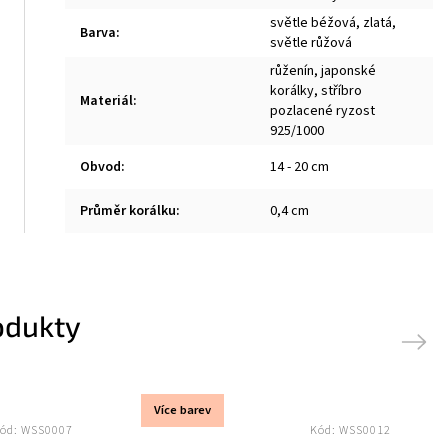
světle béžová, zlatá,
Barva
:
světle růžová
růženín, japonské
korálky, stříbro
Materiál
:
pozlacené ryzost
925/1000
Obvod
:
14 - 20 cm
Průměr korálku
:
0,4 cm
odukty
Next
Více barev
ód:
WSS0007
Kód:
WSS0012