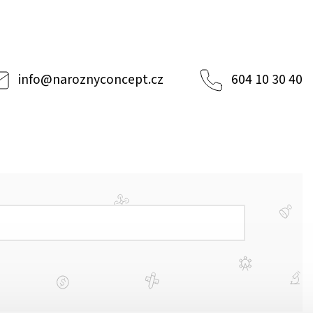
info
@
naroznyconcept.cz
604 10 30 40