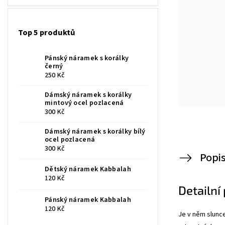
Top 5 produktů
Pánský náramek s korálky
černý
250 Kč
Dámský náramek s korálky
mintový ocel pozlacená
300 Kč
Dámský náramek s korálky bílý
ocel pozlacená
300 Kč
Popi
Dětský náramek Kabbalah
120 Kč
Detailní
Pánský náramek Kabbalah
120 Kč
Je v něm slunce 