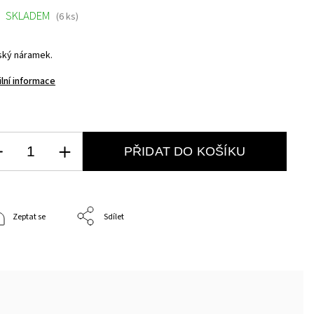
SKLADEM
(6 ks)
ký náramek.
ilní informace
PŘIDAT DO KOŠÍKU
Zeptat se
Sdílet