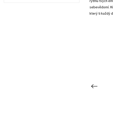
rytmu tvých emo
sebevědomí. Růž
který ti každý 
Previous
Kód:
LA0006