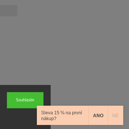
Souhlasím
na.
Sleva 15 % na první
ANO
NE
nákup?