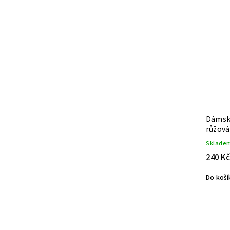
Dárková taška
Dámsk
růžová
Skladem
(11 ks)
Sklade
45 Kč
240 Kč
Do košíku
Do koší