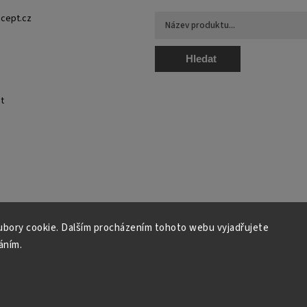
cept.cz
Hledat
t
bory cookie. Dalším procházením tohoto webu vyjadřujete
áním.
pyright 2026
NAROZNY concept - módní, originální a unikátní
. Všechna práva vyhraze
Grafický návrh vytvořil a nakódoval
Shoptak.cz