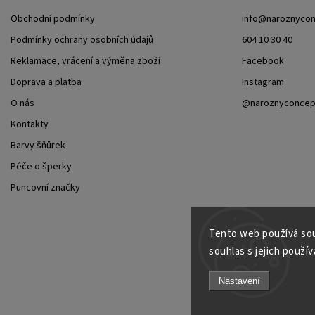
Obchodní podmínky
info
@
naroznycon
Podmínky ochrany osobních údajů
604 10 30 40
Reklamace, vrácení a výměna zboží
Facebook
Doprava a platba
Instagram
O nás
@naroznyconcep
Kontakty
Barvy šňůrek
Péče o šperky
Puncovní značky
Tento web používá sou
souhlas s jejich použív
Co
Nastavení