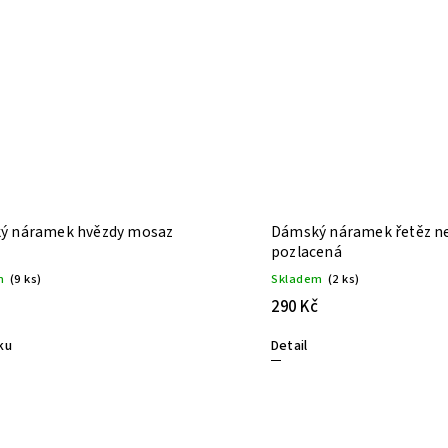
ý náramek hvězdy mosaz
Dámský náramek řetěz n
pozlacená
m
(9 ks)
Skladem
(2 ks)
290 Kč
ku
Detail