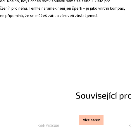
cí. Nos ho, když chceš být v souladu sama se sebou. Zlato pro
enín pro něhu. Tenhle náramek není jen šperk – je jako vnitřní kompas,
den připomíná, že se můžeš zářit a zároveň zůstat jemná.
Související pr
Více barev
Kód:
WS0380
K