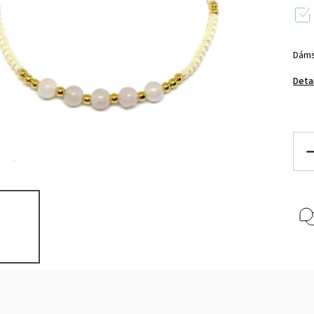
Dáms
Deta