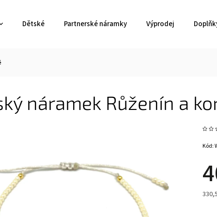
Dětské
Partnerské náramky
Výprodej
Doplňk
é
ký náramek Růženín a kor
Kód:
4
330,