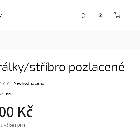
y
Doprava a platba
Kontakty
álky/stříbro pozlacené
Neohodnoceno
WB0199
00 Kč
58 Kč bez DPH