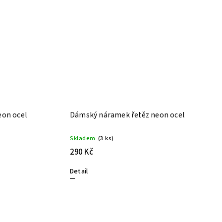
eon ocel
Dámský náramek řetěz neon ocel
Skladem
(3 ks)
290 Kč
Detail