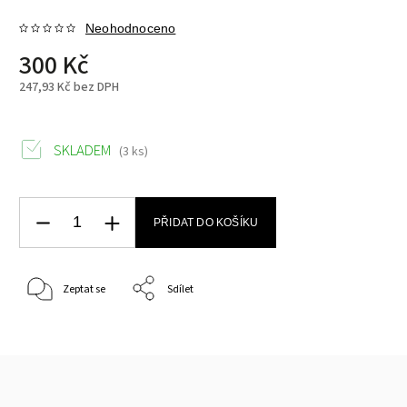
Neohodnoceno
300 Kč
247,93 Kč bez DPH
SKLADEM
(3 ks)
PŘIDAT DO KOŠÍKU
Zeptat se
Sdílet