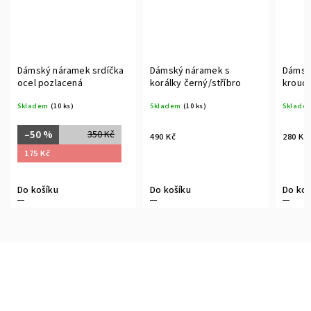
Dámský náramek srdíčka
Dámský náramek s
Dámsk
ocel pozlacená
korálky černý/stříbro
krouce
Skladem
(10 ks)
Skladem
(10 ks)
Sklade
–50 %
350 Kč
490 Kč
280 Kč
175 Kč
Do košíku
Do košíku
Do koš